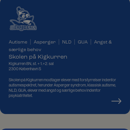
|
|
|
|
Autisme
Asperger
NLD
GUA
Angst &
særlige behov
Skolen på Kigkurren
Kigkurren 8N, st. + 1.+2. sal
2300 København S
Skolen på Kigkurren modtager elever med forstyrrelser indenfor
autismespektret, herunder Asperger syndrom, klassisk autisme,
NLD, GUA, elever med angst og særlige behov indenfor
psykiatrifeltet.