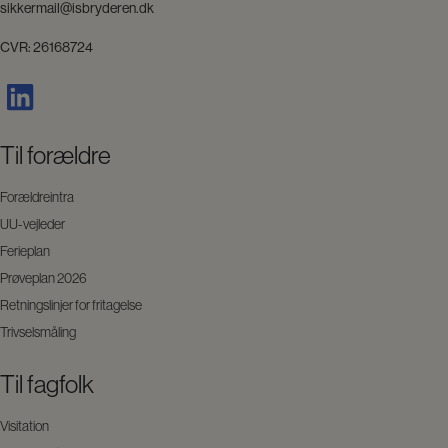
sikkermail@isbryderen.dk
CVR: 26168724
Til forældre
Forældreintra
UU-vejleder
Ferieplan
Prøveplan 2026
Retningslinjer for fritagelse
Trivselsmåling
Til fagfolk
Visitation