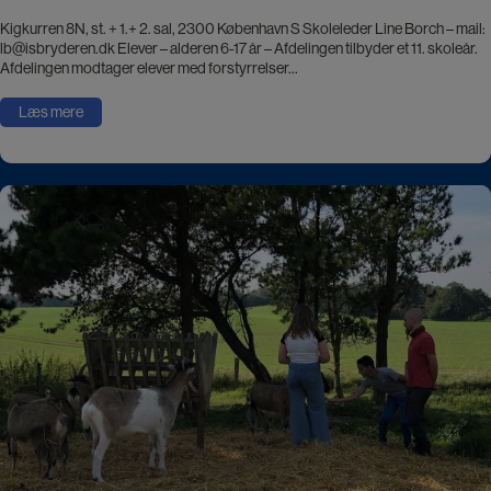
Kigkurren 8N, st. + 1.+ 2. sal, 2300 København S Skoleleder Line Borch – mail:
lb@isbryderen.dk Elever – alderen 6-17 år – Afdelingen tilbyder et 11. skoleår.
Afdelingen modtager elever med forstyrrelser…
Læs mere