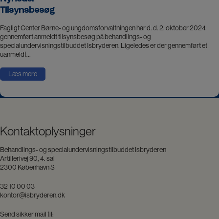
Tilsynsbesøg
Fagligt Center Børne- og ungdomsforvaltningen har d. d. 2. oktober 2024
gennemført anmeldt tilsynsbesøg på behandlings- og
specialundervisningstilbuddet Isbryderen. Ligeledes er der gennemført et
uanmeldt…
Læs mere
Kontaktoplysninger
Behandlings- og specialundervisningstilbuddet Isbryderen
Artillerivej 90, 4. sal
2300 København S
32 10 00 03
kontor@isbryderen.dk
Send sikker mail til: