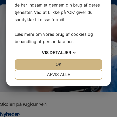
de har indsamlet gennem din brug af deres
tjenester. Ved at klikke på 'OK' giver du
samtykke til disse formål.
Læs mere om vores brug af cookies og
behandling af persondata
her
.
VIS
DETALJER
JA
NEJ
OK
JA
NEJ
NØDVENDIGE
PRÆFERENCER
AFVIS ALLE
JA
NEJ
JA
NEJ
MARKETING
STATISTIK
Skolen på Kigkurren
Nyheder