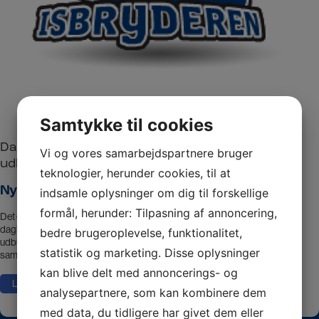
Samtykke til cookies
Dagbehandlingsskolen Isbryderen vinder
Vi og vores samarbejdspartnere bruger
udbudsrunde
teknologier, herunder cookies, til at
Nyheder
indsamle oplysninger om dig til forskellige
formål, herunder: Tilpasning af annoncering,
Det er med stor glæde og stolthed, at vi nu kan meddele, at
dagbehandlingsskolen Isbryderen endnu en gang er blandt vinderne af
bedre brugeroplevelse, funktionalitet,
udbudsrunden, som Københavns kommune satte i gang før julen 2025 i
statistik og marketing. Disse oplysninger
samarbejde…
kan blive delt med annoncerings- og
Læs mere
analysepartnere, som kan kombinere dem
med data, du tidligere har givet dem eller