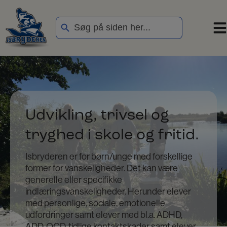
Hop
Search Button
til
Search
indholdet
for:
Udvikling, trivsel og
tryghed i skole og fritid.
Isbryderen er for børn/unge med forskellige
former for vanskeligheder. Det kan være
generelle eller specifikke
indlæringsvanskeligheder. Herunder elever
med personlige, sociale, emotionelle
udfordringer samt elever med bl.a. ADHD,
ADD, OCD, tidlige kontaktskader samt elever