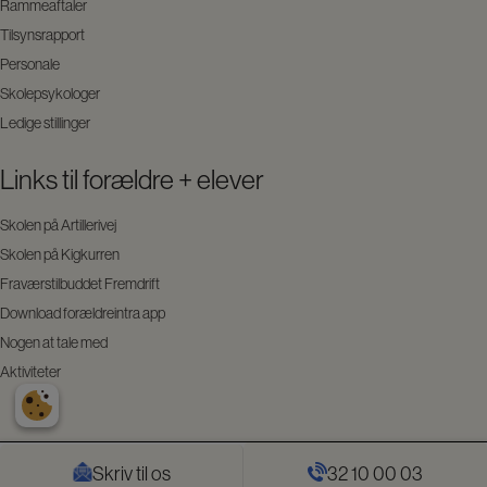
Rammeaftaler
Tilsynsrapport
Personale
Skolepsykologer
Ledige stillinger
Links til forældre + elever
Skolen på Artillerivej
Skolen på Kigkurren
Fraværstilbuddet Fremdrift
Download forældreintra app
Nogen at tale med
Aktiviteter
Skriv til os
32 10 00 03