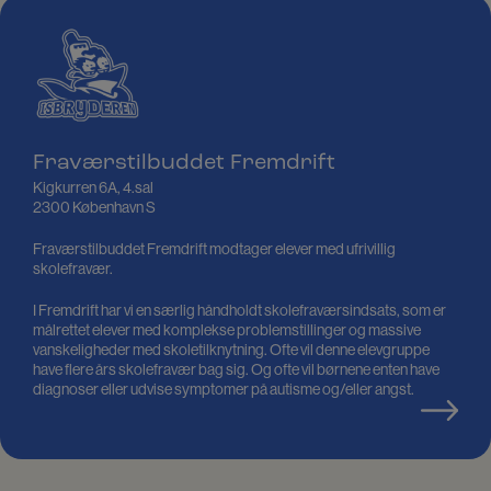
Fraværstilbuddet Fremdrift
Kigkurren 6A, 4.sal
2300 København S
Fraværstilbuddet Fremdrift modtager elever med ufrivillig
skolefravær.
I Fremdrift har vi en særlig håndholdt skolefraværsindsats, som er
målrettet elever med komplekse problemstillinger og massive
vanskeligheder med skoletilknytning. Ofte vil denne elevgruppe
have flere års skolefravær bag sig. Og ofte vil børnene enten have
diagnoser eller udvise symptomer på autisme og/eller angst.