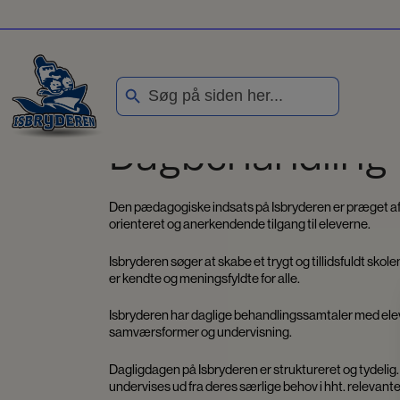
Hop
til
indholdet
Search Button
Search
for:
Dagbehandling
Den pædagogiske indsats på Isbryderen er præget af 
orienteret og anerkendende tilgang til eleverne.
Isbryderen søger at skabe et trygt og tillidsfuldt sko
er kendte og meningsfyldte for alle.
Isbryderen har daglige behandlingssamtaler med elev
samværsformer og undervisning.
Dagligdagen på Isbryderen er struktureret og tydeli
undervises ud fra deres særlige behov i hht. relevant