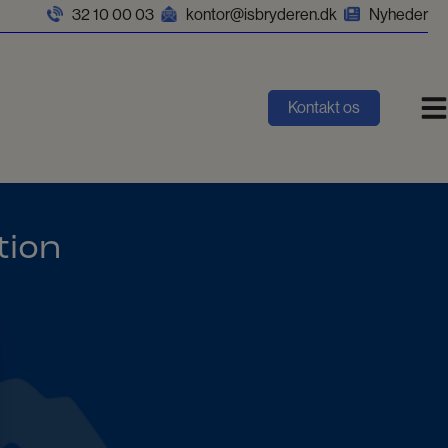
32 10 00 03
kontor@isbryderen.dk
Nyheder
Kontakt os
tion