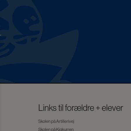
r
Links til forældre + elever
Skolen på Artillerivej
Skolen på Kigkurren