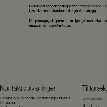
Forudsigeligheden og trygheden er medvirkende til at
ikke bliver sat i situationer, der gør dem utrygge.
Det pædagogiske personales tilgang til den enkelte el
engagement og autenticitet.
Kontaktoplysninger
Til foræl
Behandlings- og specialundervisningstilbuddet
Forældreintra
Isbryderen
UU-vejleder