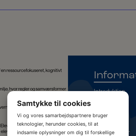
en ressourcefokuseret, kognitivt
Informa
lemiljø, hvor regler og samværsformer
Introduktion
Samtykke til cookies
Afdelinger
erne omkring deres trivsel,
Vi og vores samarbejdspartnere bruger
Formål
teknologier, herunder cookies, til at
g. Eleverne dagbehandles og
e elevplaner og skemaer.
Målsætninger
indsamle oplysninger om dig til forskellige