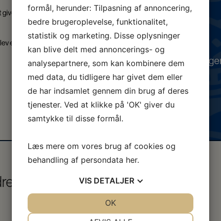
formål, herunder: Tilpasning af annoncering,
 give os en hverdag, hvor eleverne
Indskrivning
bedre brugeroplevelse, funktionalitet,
statistik og marketing. Disse oplysninger
Galleri
ev er præget af faglighed,
kan blive delt med annoncerings- og
Skolepsykologe
analysepartnere, som kan kombinere dem
med data, du tidligere har givet dem eller
Organisation
de har indsamlet gennem din brug af deres
tjenester. Ved at klikke på 'OK' giver du
samtykke til disse formål.
Læs mere om vores brug af cookies og
behandling af persondata
her
.
dre
Til fagfolk
VIS
DETALJER
JA
NEJ
OK
JA
NEJ
Visitation
NØDVENDIGE
PRÆFERENCER
Rammeaftaler