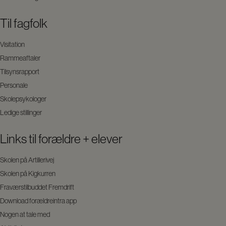
Til fagfolk
Visitation
Rammeaftaler
Tilsynsrapport
Personale
Skolepsykologer
Ledige stillinger
Links til forældre + elever
Skolen på Artillerivej
Skolen på Kigkurren
Fraværstilbuddet Fremdrift
Download forældreintra app
Nogen at tale med