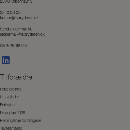
2300 København S
32 10 00 03
kontor@isbryderen.dk
Send sikker mail til:
sikkermail@isbryderen.dk
CVR: 26168724
Til forældre
Forældreintra
UU-vejleder
Ferieplan
Prøveplan 2026
Retningslinjer for fritagelse
Trivselsmåling