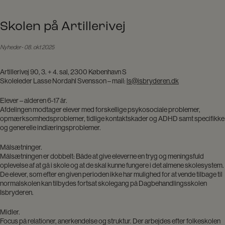
Skolen på Artillerivej
Nyheder
08. okt 2025
Artillerivej 90, 3. + 4. sal, 2300 København S
Skoleleder Lasse Nordahl Svensson – mail:
ls@isbryderen.dk
Elever – alderen 6-17 år.
Afdelingen modtager elever med forskellige psykosociale problemer,
opmærksomhedsproblemer, tidlige kontaktskader og ADHD samt specifikke
og generelle indlæringsproblemer.
Målsætninger.
Målsætningen er dobbelt: Både at give eleverne en tryg og meningsfuld
oplevelse af at gå i skole og at de skal kunne fungere i det almene skolesystem.
De elever, som efter en given perioden ikke har mulighed for at vende tilbage til
normalskolen kan tilbydes fortsat skolegang på Dagbehandlingsskolen
Isbryderen.
Midler.
Focus på relationer, anerkendelse og struktur. Der arbejdes efter folkeskolen