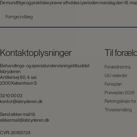
De mundtlige og praktiske prøver afholdes i perioden mandag den 18. maj t
Forrige indlæg
Indlægsnavigation
Kontaktoplysninger
Til foræl
Behandlings- og specialundervisningstilbuddet
Forældreintra
Isbryderen
UU-vejleder
Artillerivej 90, 4. sal
2300 København S
Ferieplan
Prøveplan 2026
32 10 00 03
Retningslinjer for
kontor@isbryderen.dk
Trivselsmåling
Send sikker mail til:
sikkermail@isbryderen.dk
CVR: 26168724