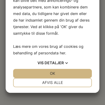
kan blive delt med annoncerings- og
analysepartnere, som kan kombinere dem
med data, du tidligere har givet dem eller
de har indsamlet gennem din brug af deres
tjenester. Ved at klikke på 'OK' giver du
samtykke til disse formål.
Læs mere om vores brug af cookies og
behandling af persondata
her
.
VIS
DETALJER
JA
NEJ
OK
JA
NEJ
NØDVENDIGE
PRÆFERENCER
AFVIS ALLE
JA
NEJ
JA
NEJ
MARKETING
STATISTIK