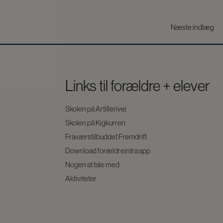
Næste indlæg
Links til forældre + elever
Skolen på Artillerivej
Skolen på Kigkurren
Fraværstilbuddet Fremdrift
Download forældreintra app
Nogen at tale med
Aktiviteter