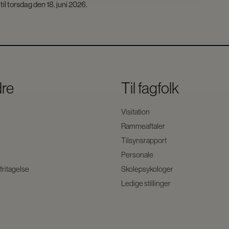
il torsdag den 18. juni 2026.
dre
Til fagfolk
Visitation
Rammeaftaler
Tilsynsrapport
Personale
 fritagelse
Skolepsykologer
Ledige stillinger